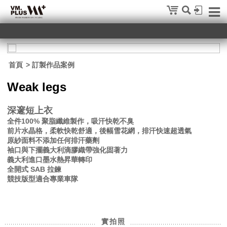
首頁
> 訂製作品案例
Weak legs
深邃短上衣
全件100% 聚脂纖維製作，吸汗快乾不臭
前片水晶格，柔軟快乾舒適，後幅雪花網，排汗快速超透氣
原紗面料不添加任何排汗藥劑
袖口與下擺義大利滴膠織帶強化固著力
義大利進口墨水熱昇華轉印
全開式 SAB 拉鍊
競技版型適合專業車隊
實拍照