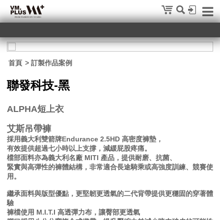
首頁
> 訂製作品案例
聯發科技-黑
ALPHA短上衣
艾斯吊帶褲
採用義大利雙箭牌Endurance 2.5HD 高密度褲墊，
有效提供超過七小時以上支撐，減緩屁股疼痛。
檔部面料亦為義大利名廠 MITI 產品，提供耐磨、抗菌、
緊實與高彈性的褲體結構，非常適合長途騎乘或高強度訓練、競賽使
用。
繼承面料與版型優點，更堅韌更透氣的二代背帶提供更穩固的穿著體
驗
褲檔使用 M.I.T.I 高透彈力布，讓臀部更透氣