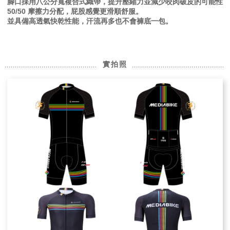
腳口採用八公分寬複合式織帶，提升壓縮力並減少咬肉破皮的可能性
50/50 摩擦力分配，屁股感覺更滑順舒服。
並具備高透氣快乾性能，汗流再多也不會褲底一包。
實拍照