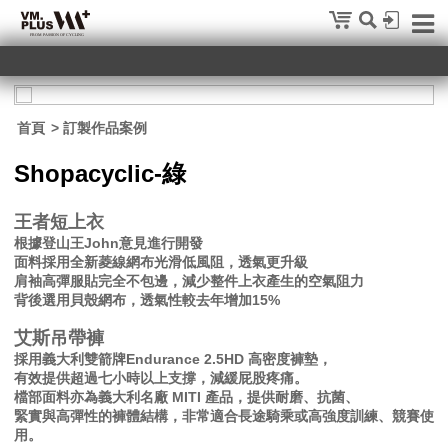
首頁
> 訂製作品案例
Shopacyclic-綠
王者短上衣
根據登山王John意見進行開發
面料採用全新菱線網布光滑低風阻，透氣更升級
肩袖高彈服貼完全不包邊，減少整件上衣產生的空氣阻力
背後選用貝殼網布，透氣性較去年增加15%
艾斯吊帶褲
採用義大利雙箭牌Endurance 2.5HD 高密度褲墊，
有效提供超過七小時以上支撐，減緩屁股疼痛。
檔部面料亦為義大利名廠 MITI 產品，提供耐磨、抗菌、
緊實與高彈性的褲體結構，非常適合長途騎乘或高強度訓練、競賽使
用。