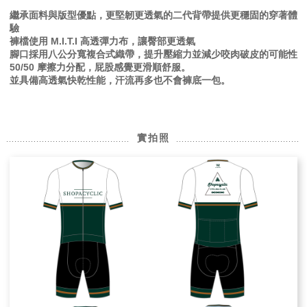
繼承面料與版型優點，更堅韌更透氣的二代背帶提供更穩固的穿著體
驗
褲檔使用 M.I.T.I 高透彈力布，讓臀部更透氣
腳口採用八公分寬複合式織帶，提升壓縮力並減少咬肉破皮的可能性
50/50 摩擦力分配，屁股感覺更滑順舒服。
並具備高透氣快乾性能，汗流再多也不會褲底一包。
實拍照